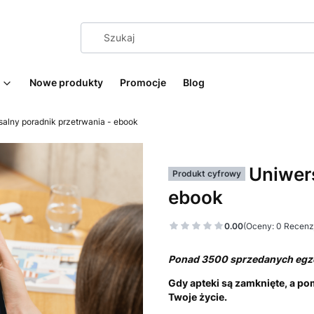
Nowe produkty
Promocje
Blog
alny poradnik przetrwania - ebook
Uniwers
Produkt cyfrowy
ebook
0.00
(Oceny: 0 Recenzj
Ponad 3500 sprzedanych egze
Gdy apteki są zamknięte, a p
Twoje życie.