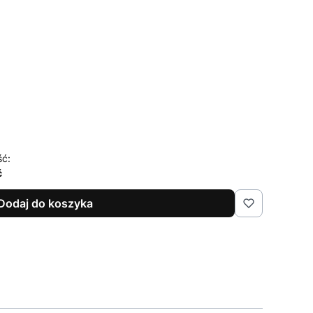
ść:
ć
Dodaj do koszyka