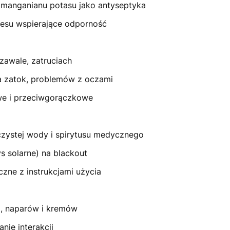
dmanganianu potasu jako antyseptyka
oesu wspierające odporność
zawale, zatruciach
ia zatok, problemów z oczami
we i przeciwgorączkowe
czystej wody i spirytusu medycznego
s solarne) na blackout
czne z instrukcjami użycia
i, naparów i kremów
nie interakcji