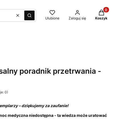
Produkty w kos
Wyczyść
Szukaj
Ulubione
Zaloguj się
Koszyk
alny poradnik przetrwania -
e: 0)
mplarzy – dziękujemy za zaufanie!
omoc medyczna niedostępna - ta wiedza może uratować