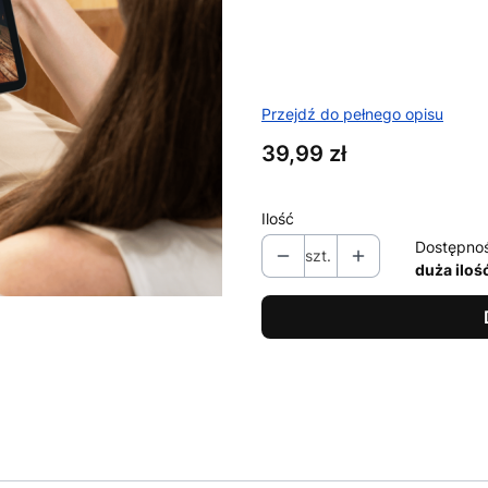
Przejdź do pełnego opisu
Cena
39,99 zł
Ilość
Dostępno
szt.
duża iloś