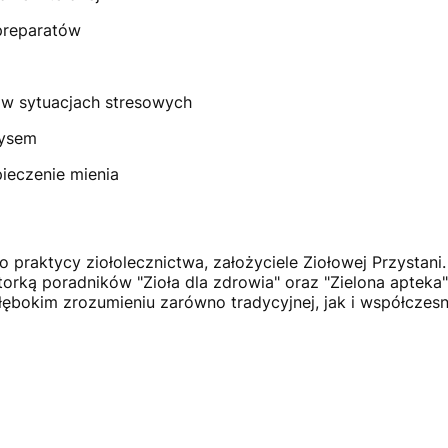
preparatów
 w sytuacjach stresowych
zysem
ieczenie mienia
o praktycy ziołolecznictwa, założyciele Ziołowej Przystani
torką poradników "Zioła dla zdrowia" oraz "Zielona apteka".
bokim zrozumieniu zarówno tradycyjnej, jak i współczesnej