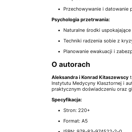
Przechowywanie i datowanie 
Psychologia przetrwania:
Naturalne środki uspokajające
Techniki radzenia sobie z kry
Planowanie ewakuacji i zabezp
O autorach
Aleksandra i Konrad Kitaszewscy
t
Instytutu Medycyny Klasztornej i au
praktycznym doświadczeniu oraz głę
Specyfikacja:
Stron: 220+
Format: A5
ISBN: 978-83-974522-2-0