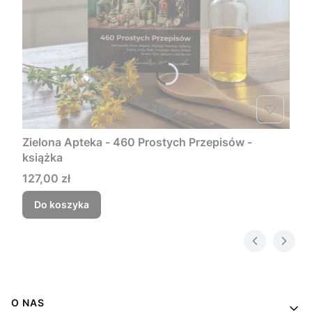
Zielona Apteka - 460 Prostych Przepisów -
książka
Cena
127,00 zł
Do koszyka
Linki w stopce
O NAS