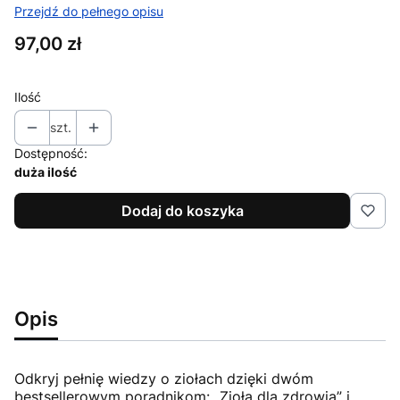
Przejdź do pełnego opisu
Cena
97,00 zł
Ilość
szt.
Dostępność:
duża ilość
Dodaj do koszyka
Opis
Odkryj pełnię wiedzy o ziołach dzięki dwóm
bestsellerowym poradnikom: „Zioła dla zdrowia” i