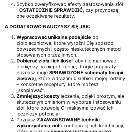
Szybko zweryfikować efekty zastosowania ziół
i
OSTATECZNIE SPRAWDZIĆ
, czy przynoszą
one oczekiwane rezultaty.
A DODATKOWO NAUCZYSZ SIĘ JAK:
Wypracować unikalne podejście
do
ziołolecznictwa, które wyróżni Cię spośród
powszechnych i często nieskutecznych metod
stosowanych przez innych.
Dobierać zioła i ich ilości
, aby nie marnować
pieniędzy na niepotrzebne, drogie preparaty.
Poznasz moje
SPRAWDZONE schematy terapii
ziołowej
, które wdrażam u siebie i mojej rodziny
– konkretne receptury, które możesz
„skopiować”.
Zmniejszyć koszty
leczenia, dzięki prostym, ale
skutecznym zmianom w wyborze i stosowaniu
ziół, które pozwolą Ci maksymalizować ich
leczniczy potencjał.
Poznasz
ZAAWANSOWANE techniki
wykorzystania ziół
i konfiguracji ich kombinacji,
które wciąż są
niewykorzystywane przez