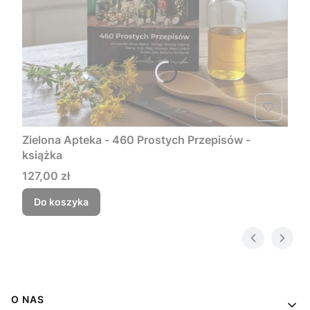
Zielona Apteka - 460 Prostych Przepisów -
książka
Cena
127,00 zł
Do koszyka
Linki w stopce
O NAS