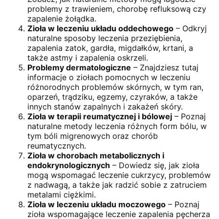
problemy z trawieniem, chorobę refluksową czy
zapalenie żołądka.
Zioła w leczeniu układu oddechowego
– Odkryj
naturalne sposoby leczenia przeziębienia,
zapalenia zatok, gardła, migdałków, krtani, a
także astmy i zapalenia oskrzeli.
Problemy dermatologiczne
– Znajdziesz tutaj
informacje o ziołach pomocnych w leczeniu
różnorodnych problemów skórnych, w tym ran,
oparzeń, trądziku, egzemy, czyraków, a także
innych stanów zapalnych i zakażeń skóry.
Zioła w terapii reumatycznej i bólowej
– Poznaj
naturalne metody leczenia różnych form bólu, w
tym bóli migrenowych oraz chorób
reumatycznych.
Zioła w chorobach metabolicznych i
endokrynologicznych
– Dowiedz się, jak zioła
mogą wspomagać leczenie cukrzycy, problemów
z nadwagą, a także jak radzić sobie z zatruciem
metalami ciężkimi.
Zioła w leczeniu układu moczowego
– Poznaj
zioła wspomagające leczenie zapalenia pęcherza