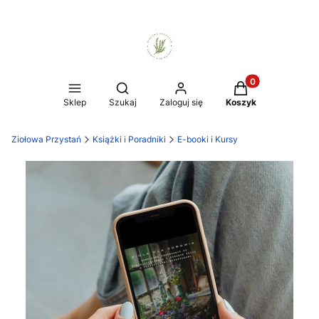
Produkty w koszy
Otwórz wyszukiwarkę
Sklep
Szukaj
Zaloguj się
Koszyk
Ziołowa Przystań
Książki i Poradniki
E-booki i Kursy