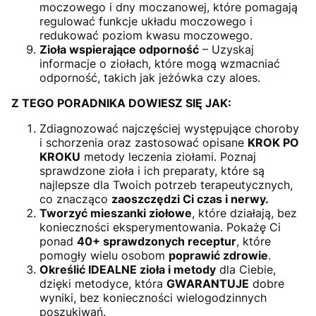
moczowego i dny moczanowej, które pomagają
regulować funkcje układu moczowego i
redukować poziom kwasu moczowego.
Zioła wspierające odporność
– Uzyskaj
informacje o ziołach, które mogą wzmacniać
odporność, takich jak jeżówka czy aloes.
Z TEGO PORADNIKA DOWIESZ SIĘ JAK:
Zdiagnozować najczęściej występujące choroby
i schorzenia oraz zastosować opisane
KROK PO
KROKU
metody leczenia ziołami. Poznaj
sprawdzone zioła i ich preparaty, które są
najlepsze dla Twoich potrzeb terapeutycznych,
co znacząco
zaoszczędzi Ci czas i nerwy.
Tworzyć mieszanki ziołowe
, które działają, bez
konieczności eksperymentowania. Pokażę Ci
ponad
40+ sprawdzonych receptur
, które
pomogły wielu osobom
poprawić zdrowie
.
Określić IDEALNE zioła i metody
dla Ciebie,
dzięki metodyce, która
GWARANTUJE
dobre
wyniki, bez konieczności wielogodzinnych
poszukiwań.