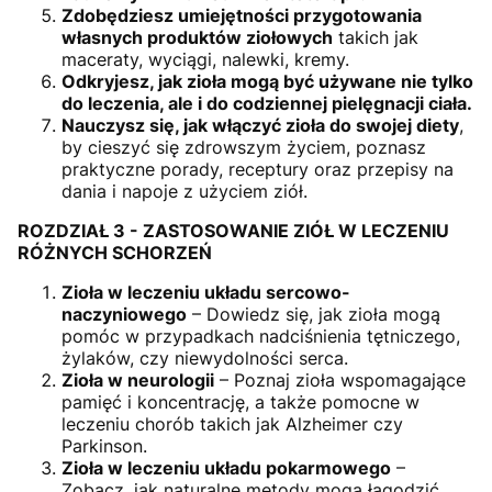
Zdobędziesz umiejętności przygotowania
własnych produktów ziołowych
takich jak
maceraty, wyciągi, nalewki, kremy.
Odkryjesz, jak zioła mogą być używane nie tylko
do leczenia, ale i do codziennej pielęgnacji ciała.
Nauczysz się, jak włączyć zioła do swojej diety
,
by cieszyć się zdrowszym życiem, poznasz
praktyczne porady, receptury oraz przepisy na
dania i napoje z użyciem ziół.
ROZDZIAŁ 3 - ZASTOSOWANIE ZIÓŁ W LECZENIU
RÓŻNYCH SCHORZEŃ
Zioła w leczeniu układu sercowo-
naczyniowego
– Dowiedz się, jak zioła mogą
pomóc w przypadkach nadciśnienia tętniczego,
żylaków, czy niewydolności serca.
Zioła w neurologii
– Poznaj zioła wspomagające
pamięć i koncentrację, a także pomocne w
leczeniu chorób takich jak Alzheimer czy
Parkinson.
Zioła w leczeniu układu pokarmowego
–
Zobacz, jak naturalne metody mogą łagodzić